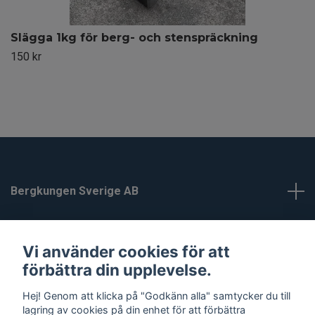
Slägga 1kg för berg- och stenspräckning
150 kr
Bergkungen Sverige AB
Kundtjänst
Vi använder cookies för att
förbättra din upplevelse.
Läs mer
Hej! Genom att klicka på "Godkänn alla" samtycker du till
lagring av cookies på din enhet för att förbättra
Sociala medier