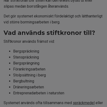
När stiftkronan blir sliten kan den enkelt bytas ut eller
slipas medan borrstången återanvänds.
Det gör systemet ekonomiskt fördelaktigt och lätthanterligt
vid större borrningsarbeten i berg.
Vad används stiftkronor till?
Stiftkronor används främst vid:
Bergspräckning
Stenspräckning
Bergsprängning
Förankringsarbeten
Stolpsättning i berg
Bergbultning
Dräneringsarbeten
Entreprenadarbeten i natursten
Systemet används ofta tillsammans med
spräckmedel
eller