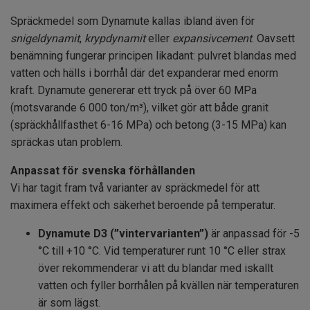
Spräckmedel som Dynamute kallas ibland även för
snigeldynamit
,
krypdynamit
eller
expansivcement
. Oavsett
benämning fungerar principen likadant: pulvret blandas med
vatten och hälls i borrhål där det expanderar med enorm
kraft. Dynamute genererar ett tryck på över 60 MPa
(motsvarande 6 000 ton/m³), vilket gör att både granit
(spräckhållfasthet 6-16 MPa) och betong (3-15 MPa) kan
spräckas utan problem.
Anpassat för svenska förhållanden
Vi har tagit fram två varianter av spräckmedel för att
maximera effekt och säkerhet beroende på temperatur.
Dynamute D3 (”vintervarianten”)
är anpassad för -5
°C till +10 °C. Vid temperaturer runt 10 °C eller strax
över rekommenderar vi att du blandar med iskallt
vatten och fyller borrhålen på kvällen när temperaturen
är som lägst.