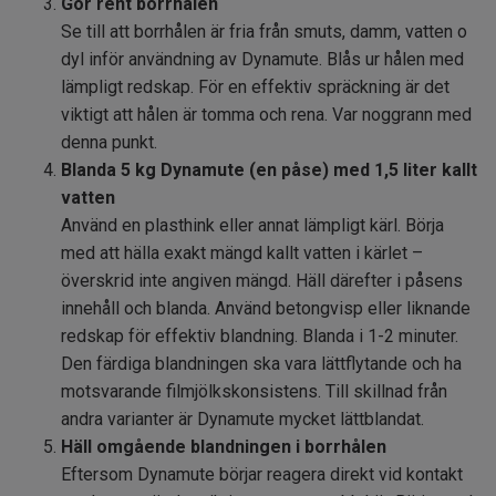
Gör rent borrhålen
Se till att borrhålen är fria från smuts, damm, vatten o
dyl inför användning av Dynamute. Blås ur hålen med
lämpligt redskap. För en effektiv spräckning är det
viktigt att hålen är tomma och rena. Var noggrann med
denna punkt.
Blanda 5 kg Dynamute (en påse) med 1,5 liter kallt
vatten
Använd en plasthink eller annat lämpligt kärl. Börja
med att hälla exakt mängd kallt vatten i kärlet –
överskrid inte angiven mängd. Häll därefter i påsens
innehåll och blanda. Använd betongvisp eller liknande
redskap för effektiv blandning. Blanda i 1-2 minuter.
Den färdiga blandningen ska vara lättflytande och ha
motsvarande filmjölkskonsistens. Till skillnad från
andra varianter är Dynamute mycket lättblandat.
Häll omgående blandningen i borrhålen
Eftersom Dynamute börjar reagera direkt vid kontakt