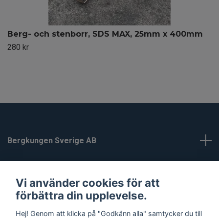
Berg- och stenborr, SDS MAX, 25mm x 400mm
280 kr
Bergkungen Sverige AB
Kundtjänst
Vi använder cookies för att
förbättra din upplevelse.
Läs mer
Hej! Genom att klicka på "Godkänn alla" samtycker du till