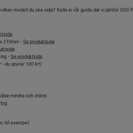
 vilken modell du ska välja? Kolla in vår guide där vi jämför SD
ktsida
m x 310mm -
Se produktsida
uktsida
ning -
Se produktsida
r - du sparar 100 kr!)
- både mindre och större
ktyg
, till exempel: