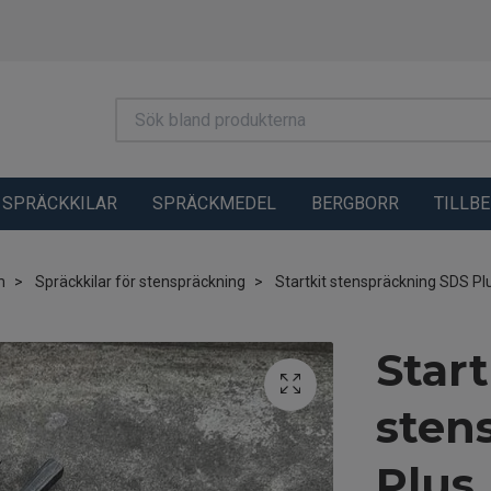
SPRÄCKKILAR
SPRÄCKMEDEL
BERGBORR
TILLB
m
Spräckkilar för stenspräckning
Startkit stenspräckning SDS Pl
Start
sten
Plus