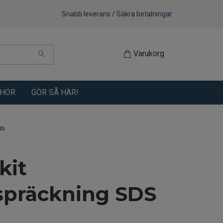
Snabb leverans / Säkra betalningar
Varukorg
EHÖR
GÖR SÅ HÄR!
us
kit
spräckning SDS