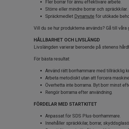
Fler borrar för ännu effektivare arbete.
Större eller mindre borrar och spräckkilar.
Spräckmedlet
Dynamute
för utökade behov
Vill du se hur produkterna används? Gå till våra 
HÅLLBARHET OCH LIVSLÄNGD
Livslängden varierar beroende på stenens hårdh
För bästa resultat:
Använd rätt borrhammare med tillräcklig kr
Arbeta metodiskt utan att forcera maskine
Överhetta inte borrarna. Byt borr minst efte
Rengör borrarna efter användning.
FÖRDELAR MED STARTKITET
Anpassat för SDS Plus-borrhammare.
Innehåller spräckkilar, borrar, skyddsglas