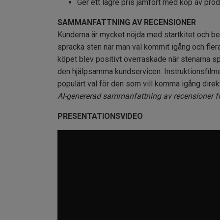
Ger ett lägre pris jämfört med köp av pro
SAMMANFATTNING AV RECENSIONER
Kunderna är mycket nöjda med startkitet och bes
spräcka sten när man väl kommit igång och flera
köpet blev positivt överraskade när stenarna s
den hjälpsamma kundservicen. Instruktionsfilmer
populärt val för den som vill komma igång direk
AI-genererad sammanfattning av recensioner fö
PRESENTATIONSVIDEO