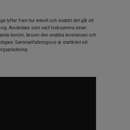
a lyfter fram hur enkelt och snabbt det går att
at sig. Användare som varit tveksamma innan
ommande beröm, liksom den snabba leveransen och
digare. Sammanfattningsvis är startkitet ett
bergspräckning.