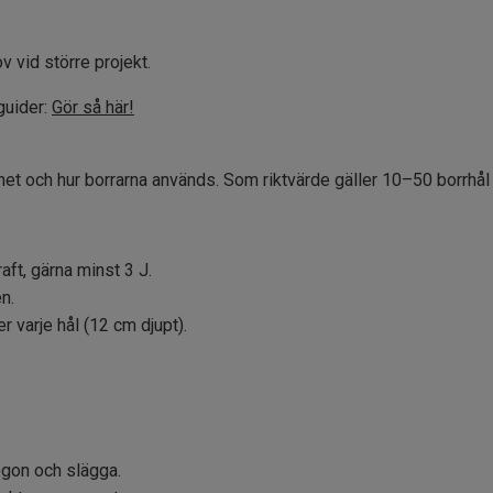
 vid större projekt.
guider:
Gör så här!
et och hur borrarna används. Som riktvärde gäller 10–50 borrhål 
aft, gärna minst 3 J.
n.
r varje hål (12 cm djupt).
ögon och slägga.