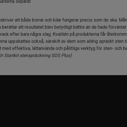
dukterna separat
kriver att både borrar och kilar fungerar precis som de ska. Mång
 berättar att resultatet blev betydligt bättre än de hade förvänt
prack efter bara några slag. Kvalitén på produkterna får återk
na uppskattas också, särskilt av dem som aldrig spräckt sten ti
t med effektiva, lättanvända och pålitliga verktyg för sten- och 
r Startkit stenspräckning SDS Plus)